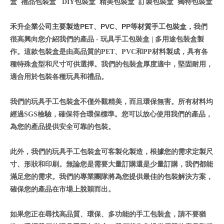
盒
禮品包裝盒
DIY
包裝盒
精美包裝盒
訂製包裝盒
獨特包裝盒
PET
PVC
PP
禾升企業公司主要製造
、
、
等材質手工包裝盒，
我們
很高興向您介紹我們的產品
-
玩具手工包裝盒
|
多用途包裝盒製
作。這款包裝盒是由高品質的
PET
、
PVC
和
PP
材料製成，具有各
種特殊盒型和尺寸可供選擇。我們的包裝盒厚度適中，堅固耐用，
適合用於包裝各種玩具和禮品。
我們的玩具手工包裝盒不僅外觀精美，而且環保無害。所有材料均
經過
SGS
檢驗，確保符合環保標準。您可以放心使用我們的產品，
為您的產品提供安全可靠的包裝。
此外，我們的玩具手工包裝盒可客製化製造，根據您的需求定製尺
寸、形狀和印刷。無論您是需要大量訂購還是少量訂購，我們都能
滿足您的需求。我們的專業團隊將為您提供最佳的包裝解決方案，
確保您的產品在市場上脫穎而出。
如果您正在尋找高品質、環保、多功能的手工包裝盒，請不要猶