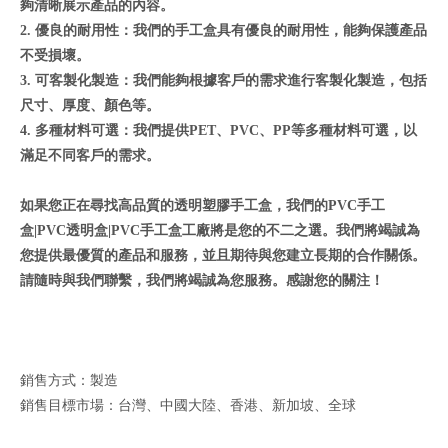
夠清晰展示產品的內容。
2.
優良的耐用性：我們的手工盒具有優良的耐用性，能夠保護產品
不受損壞。
3.
可客製化製造：我們能夠根據客戶的需求進行客製化製造，包括
尺寸、厚度、顏色等。
4.
多種材料可選：我們提供
PET
、
PVC
、
PP
等多種材料可選，以
滿足不同客戶的需求。
如果您正在尋找高品質的透明塑膠手工盒，我們的
PVC
手工
盒
|PVC
透明盒
|PVC
手工盒工廠將是您的不二之選。我們將竭誠為
您提供最優質的產品和服務，並且期待與您建立長期的合作關係。
請隨時與我們聯繫，我們將竭誠為您服務。感謝您的關注！
銷售方式：製造
銷售目標市場：台灣、中國大陸、香港、新加坡、全球