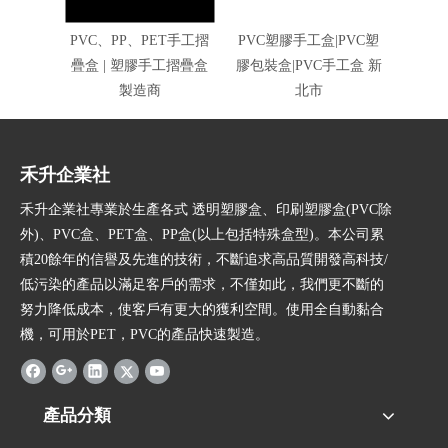
PVC、PP、PET手工摺
PVC塑膠手工盒|PVC塑
PVC
疊盒 | 塑膠手工摺疊盒
膠包裝盒|PVC手工盒 新
工盒|
製造商
北市
禾升企業社
禾升企業社專業於生產各式 透明塑膠盒、印刷塑膠盒(PVC除
外)、PVC盒、PET盒、PP盒(以上包括特殊盒型)。本公司累
積20餘年的信譽及先進的技術，不斷追求高品質開發高科技/
低污染的產品以滿足客戶的需求，不僅如此，我們更不斷的
努力降低成本，使客戶有更大的獲利空間。使用全自動黏合
機，可用於PET，PVC的產品快速製造。
產品分類