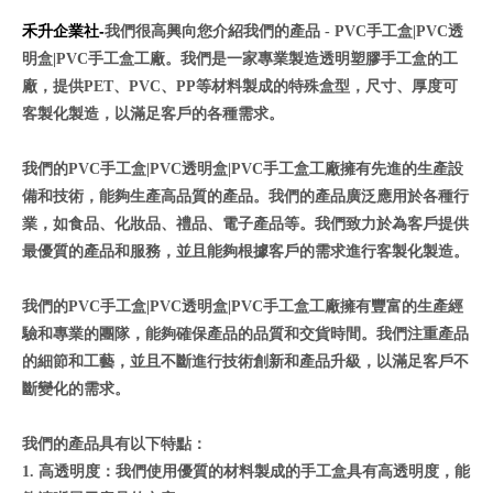
禾升企業社-
我們很高興向您介紹我們的產品
- PVC
手工盒
|PVC
透
明盒
|PVC
手工盒工廠。我們是一家專業製造透明塑膠手工盒的工
廠，提供
PET
、
PVC
、
PP
等材料製成的特殊盒型，尺寸、厚度可
客製化製造，以滿足客戶的各種需求。
我們的
PVC
手工盒
|PVC
透明盒
|PVC
手工盒工廠擁有先進的生產設
備和技術，能夠生產高品質的產品。我們的產品廣泛應用於各種行
業，如食品、化妝品、禮品、電子產品等。我們致力於為客戶提供
最優質的產品和服務，並且能夠根據客戶的需求進行客製化製造。
我們的
PVC
手工盒
|PVC
透明盒
|PVC
手工盒工廠擁有豐富的生產經
驗和專業的團隊，能夠確保產品的品質和交貨時間。我們注重產品
的細節和工藝，並且不斷進行技術創新和產品升級，以滿足客戶不
斷變化的需求。
我們的產品具有以下特點：
1.
高透明度：我們使用優質的材料製成的手工盒具有高透明度，能