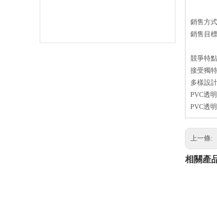
銷售方
銷售目
競爭特
接受獨特
多樣設計
PVC透
PVC透
上一條:
相關產