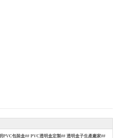
明
PVC
包裝盒
## PVC
透明盒定製
##
透明盒子生產廠家
##