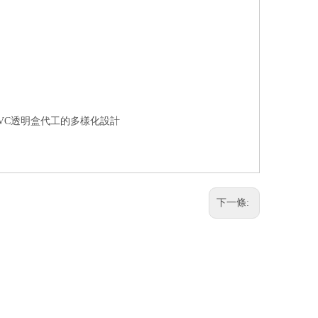
|PVC透明盒代工的多樣化設計
下一條: