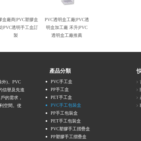
膠盒廠商|PVC塑膠盒
PVC透明盒工廠|PVC透
製|PVC透明手工盒訂
明盒加工廠 禾升|PVC
製
透明盒工廠推薦
產品分類
PVC手工盒
外)、PVC
PP手工盒
年的信譽及先進
PET手工盒
客戶的需求，
PVC手工包裝盒
利空間。使
PP手工包裝盒
PET手工包裝盒
PVC塑膠手工摺疊盒
PP塑膠手工摺疊盒