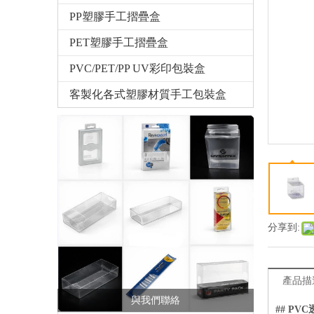
PP塑膠手工摺疊盒
PET塑膠手工摺疊盒
PVC/PET/PP UV彩印包裝盒
客製化各式塑膠材質手工包裝盒
分享到:
產品描
與我們聯絡
## PVC