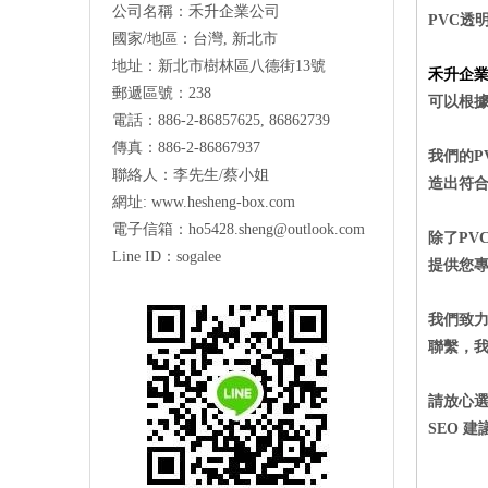
公司名稱：禾升企業公司
PVC
透
國家/地區：台灣, 新北市
地址：新北市樹林區八德街13號
禾升企業
郵遞區號：238
可以根
電話：886-2-86857625, 86862739
傳真：886-2-86867937
我們的
P
聯絡人：李先生/蔡小姐
造出符
網址:
www.hesheng-box.com
電子信箱：ho5428.sheng@outlook.com
除了
PV
Line ID
：
sogalee
提供您
我們致
聯繫，
請放心
SEO
建