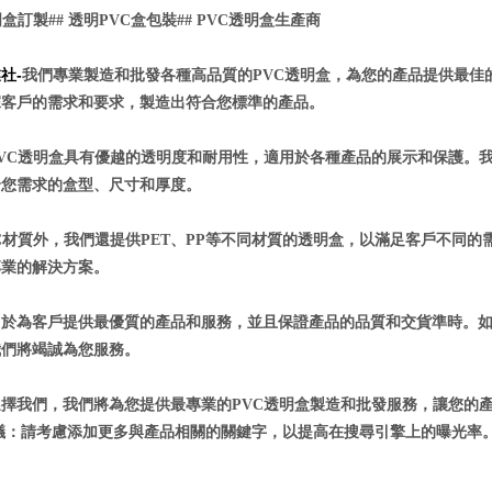
明盒訂製
##
透明
PVC
盒包裝
## PVC
透明盒生產商
社-
我們專業製造和批發各種高品質的
PVC
透明盒，為您的產品提供最佳
據客戶的需求和要求，製造出符合您標準的產品。
VC
透明盒具有優越的透明度和耐用性，適用於各種產品的展示和保護。
合您需求的盒型、尺寸和厚度。
C
材質外，我們還提供
PET
、
PP
等不同材質的透明盒，以滿足客戶不同的
專業的解決方案。
力於為客戶提供最優質的產品和服務，並且保證產品的品質和交貨準時。
我們將竭誠為您服務。
選擇我們，我們將為您提供最專業的
PVC
透明盒製造和批發服務，讓您的
議：請考慮添加更多與產品相關的關鍵字，以提高在搜尋引擎上的曝光率