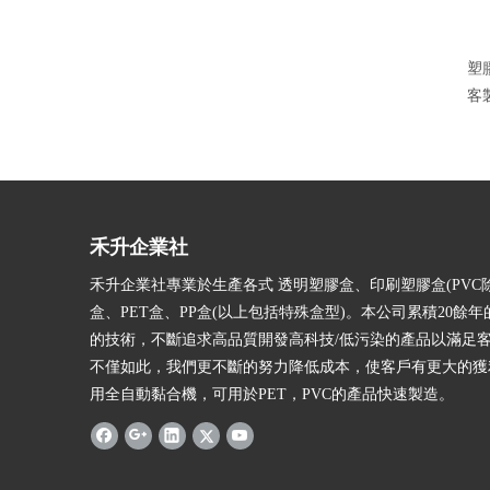
塑
客
禾升企業社
禾升企業社專業於生產各式 透明塑膠盒、印刷塑膠盒(PVC除
盒、PET盒、PP盒(以上包括特殊盒型)。本公司累積20餘
的技術，不斷追求高品質開發高科技/低污染的產品以滿足
不僅如此，我們更不斷的努力降低成本，使客戶有更大的獲
用全自動黏合機，可用於PET，PVC的產品快速製造。